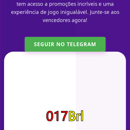
tem acesso a promoções incríveis e uma
experiência de jogo inigualável. Junte-se aos
vencedores agora!
SEGUIR NO TELEGRAM