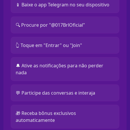
📱 Baixe o app Telegram no seu dispositivo
🔍 Procure por "@017BrlOficial"
👆 Toque em "Entrar" ou "Join"
🔔 Ative as notificações para não perder
nada
💬 Participe das conversas e interaja
🎁 Receba bônus exclusivos
automaticamente