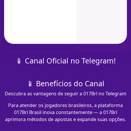
📱 Canal Oficial no Telegram!
📱 Benefícios do Canal
Descubra as vantagens de seguir a 017Brl no Telegram
Para atender os jogadores brasileiros, a plataforma
017Brl Brasil inova constantemente — a 017Brl
aprimora métodos de apostas e expande suas opções.