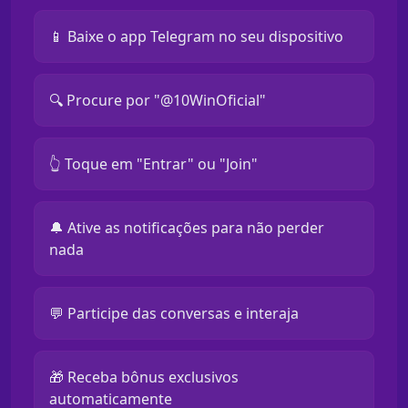
📱 Baixe o app Telegram no seu dispositivo
🔍 Procure por "@10WinOficial"
👆 Toque em "Entrar" ou "Join"
🔔 Ative as notificações para não perder
nada
💬 Participe das conversas e interaja
🎁 Receba bônus exclusivos
automaticamente