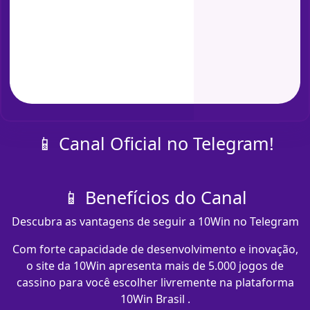
📱 Canal Oficial no Telegram!
📱 Benefícios do Canal
Descubra as vantagens de seguir a 10Win no Telegram
Com forte capacidade de desenvolvimento e inovação,
o site da 10Win apresenta mais de 5.000 jogos de
cassino para você escolher livremente na plataforma
10Win Brasil .