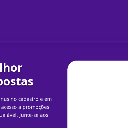
lhor
postas
ônus no cadastro e em
m acesso a promoções
ualável. Junte-se aos