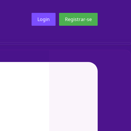
Login
Registrar-se