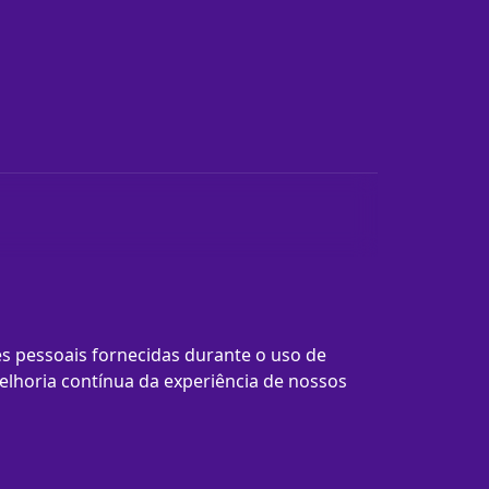
s pessoais fornecidas durante o uso de
elhoria contínua da experiência de nossos