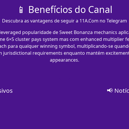
📱 Benefícios do Canal
Descubra as vantagens de seguir a 11A.Com no Telegram
) leveraged popularidade de Sweet Bonanza mechanics ap
ame 6×5 cluster pays system mas com enhanced multiplier fe
ach para qualquer winning symbol, multiplicando-se quan
 jurisdictional requirements enquanto mantém excitement 
appearances.
sivos
📢 Notí