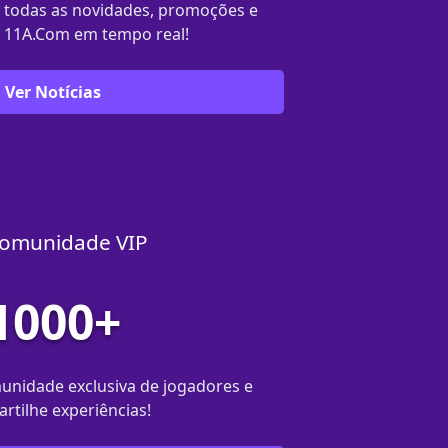
e todas as novidades, promoções e
 11A.Com em tempo real!
Ver Notícias
Comunidade VIP
1000+
unidade exclusiva de jogadores e
rtilhe experiências!