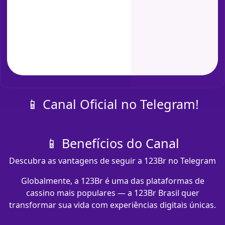
📱 Canal Oficial no Telegram!
📱 Benefícios do Canal
Descubra as vantagens de seguir a 123Br no Telegram
Globalmente, a 123Br é uma das plataformas de
cassino mais populares — a 123Br Brasil quer
transformar sua vida com experiências digitais únicas.