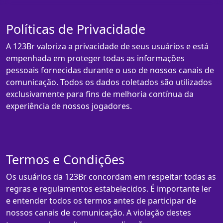
Políticas de Privacidade
A 123Br valoriza a privacidade de seus usuários e está
empenhada em proteger todas as informações
pessoais fornecidas durante o uso de nossos canais de
comunicação. Todos os dados coletados são utilizados
exclusivamente para fins de melhoria contínua da
experiência de nossos jogadores.
Termos e Condições
Os usuários da 123Br concordam em respeitar todas as
regras e regulamentos estabelecidos. É importante ler
e entender todos os termos antes de participar de
nossos canais de comunicação. A violação destes