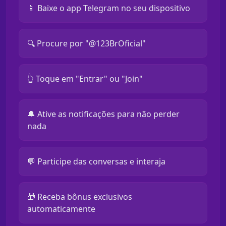
📱 Baixe o app Telegram no seu dispositivo
🔍 Procure por "@123BrOficial"
👆 Toque em "Entrar" ou "Join"
🔔 Ative as notificações para não perder
nada
💬 Participe das conversas e interaja
🎁 Receba bônus exclusivos
automaticamente