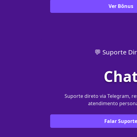
Ver Bônus
💬 Suporte Di
Cha
Suporte direto via Telegram, r
atendimento persona
Falar Suport