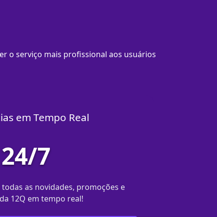
r o serviço mais profissional aos usuários
cias em Tempo Real
24/7
e todas as novidades, promoções e
da 12Q em tempo real!