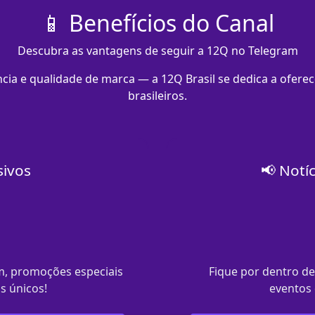
📱 Benefícios do Canal
Descubra as vantagens de seguir a 12Q no Telegram
a e qualidade de marca — a 12Q Brasil se dedica a oferece
brasileiros.
sivos
📢 Notí
m, promoções especiais
Fique por dentro d
s únicos!
eventos 