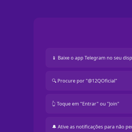
📱 Baixe o app Telegram no seu disp
🔍 Procure por "@12QOficial"
👆 Toque em "Entrar" ou "Join"
🔔 Ative as notificações para não p