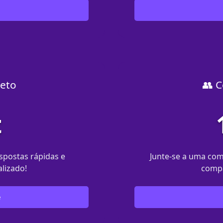
reto
👥 
t
espostas rápidas e
Junte-se a uma com
lizado!
compa
e