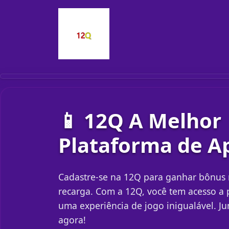
📱 12Q A Melhor
Plataforma de A
Cadastre-se na 12Q para ganhar bônus 
recarga. Com a 12Q, você tem acesso a 
uma experiência de jogo inigualável. J
agora!