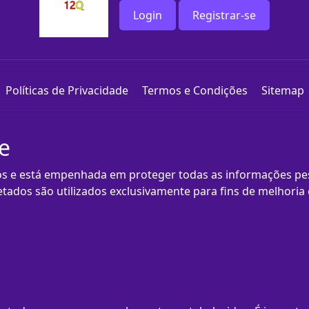
Login
Registrar-se
Políticas de Privacidade
Termos e Condições
Sitemap
de
ios e está empenhada em proteger todas as informações pe
tados são utilizados exclusivamente para fins de melhoria