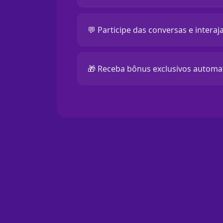
💬 Participe das conversas e interaj
🎁 Receba bônus exclusivos autom