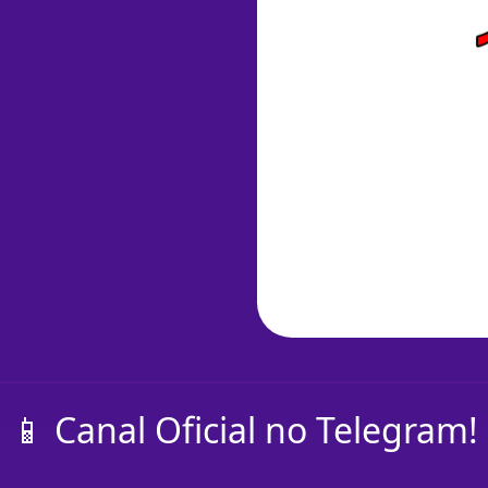
📱 Canal Oficial no Telegram!