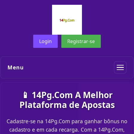
Login
Registrar-se
Menu
📱 14Pg.Com A Melhor
Plataforma de Apostas
Cadastre-se na 14Pg.Com para ganhar bônus no
cadastro e em cada recarga. Com a 14Pg.Com,