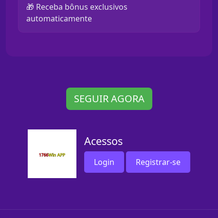
🎁 Receba bônus exclusivos
automaticamente
SEGUIR AGORA
Acessos
Login
Registrar-se