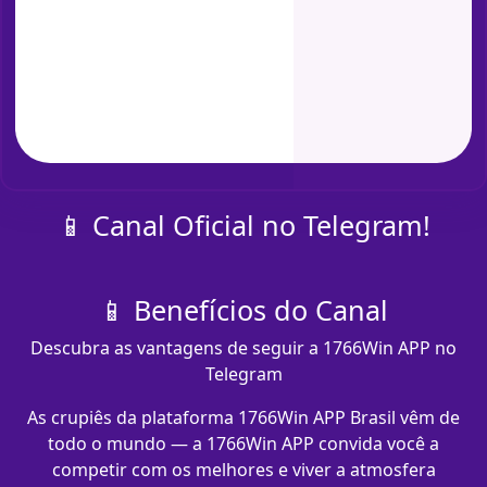
📱 Canal Oficial no Telegram!
📱 Benefícios do Canal
Descubra as vantagens de seguir a 1766Win APP no
Telegram
As crupiês da plataforma 1766Win APP Brasil vêm de
todo o mundo — a 1766Win APP convida você a
competir com os melhores e viver a atmosfera