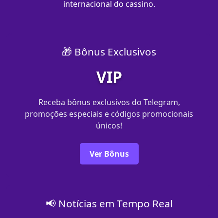
internacional do cassino.
🎁 Bônus Exclusivos
VIP
Receba bônus exclusivos do Telegram,
promoções especiais e códigos promocionais
únicos!
Ver Bônus
📢 Notícias em Tempo Real