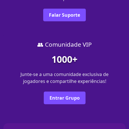
Falar Suporte
👥 Comunidade VIP
1000+
Junte-se a uma comunidade exclusiva de
jogadores e compartilhe experiências!
Entrar Grupo