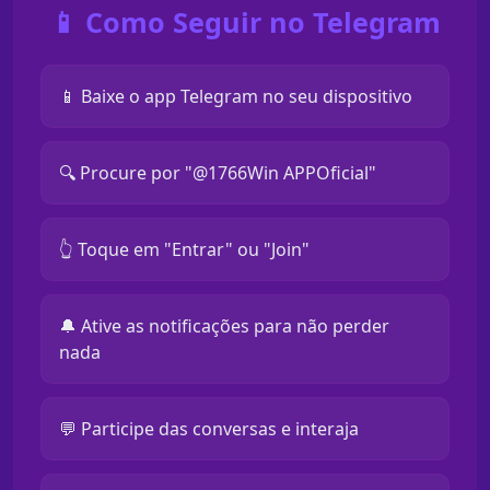
📱 Como Seguir no Telegram
📱 Baixe o app Telegram no seu dispositivo
🔍 Procure por "@1766Win APPOficial"
👆 Toque em "Entrar" ou "Join"
🔔 Ative as notificações para não perder
nada
💬 Participe das conversas e interaja