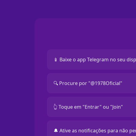
📱 Baixe o app Telegram no seu disp
🔍 Procure por "@1978Oficial"
👆 Toque em "Entrar" ou "Join"
🔔 Ative as notificações para não p