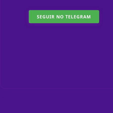
SEGUIR NO TELEGRAM