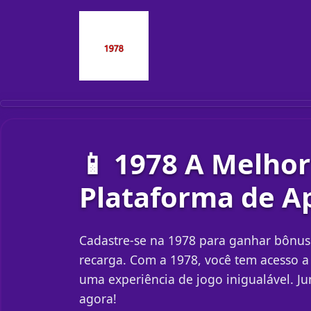
📱 1978 A Melhor
Plataforma de A
Cadastre-se na 1978 para ganhar bônus
recarga. Com a 1978, você tem acesso a
uma experiência de jogo inigualável. J
agora!