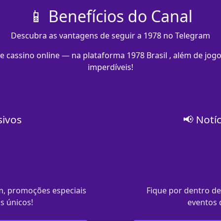
📱 Benefícios do Canal
Descubra as vantagens de seguir a 1978 no Telegram
e cassino online — na plataforma 1978 Brasil , além de jog
imperdíveis!
sivos
📢 Notí
m, promoções especiais
Fique por dentro d
s únicos!
eventos 