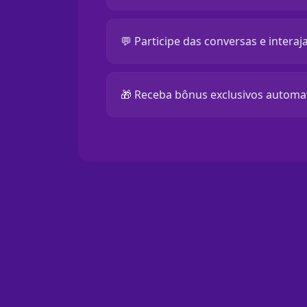
💬 Participe das conversas e interaj
🎁 Receba bônus exclusivos autom