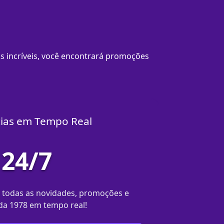
os incríveis, você encontrará promoções
cias em Tempo Real
24/7
e todas as novidades, promoções e
da 1978 em tempo real!