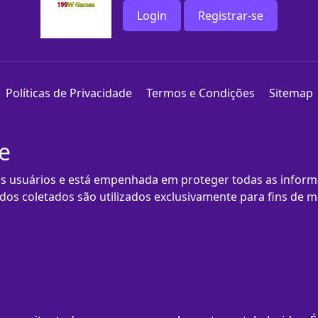
Login
Registrar-se
Políticas de Privacidade
Termos e Condições
Sitemap
de
us usuários e está empenhada em proteger todas as inform
os coletados são utilizados exclusivamente para fins de m