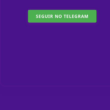
SEGUIR NO TELEGRAM