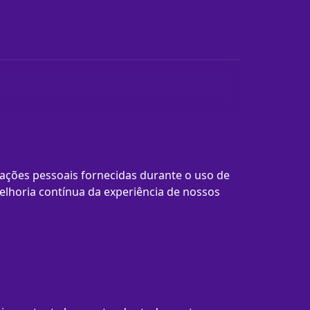
ações pessoais fornecidas durante o uso de
elhoria contínua da experiência de nossos