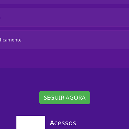
a
aticamente
SEGUIR AGORA
Acessos