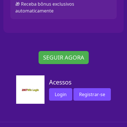
🎁 Receba bônus exclusivos
automaticamente
SEGUIR AGORA
Acessos
Login
Registrar-se