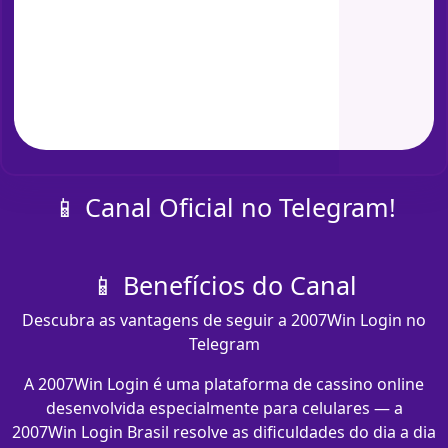
📱 Canal Oficial no Telegram!
📱 Benefícios do Canal
Descubra as vantagens de seguir a 2007Win Login no
Telegram
A 2007Win Login é uma plataforma de cassino online
desenvolvida especialmente para celulares — a
2007Win Login Brasil resolve as dificuldades do dia a dia