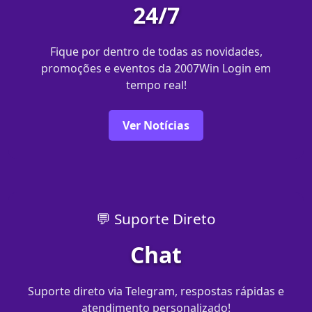
24/7
Fique por dentro de todas as novidades,
promoções e eventos da 2007Win Login em
tempo real!
Ver Notícias
💬 Suporte Direto
Chat
Suporte direto via Telegram, respostas rápidas e
atendimento personalizado!