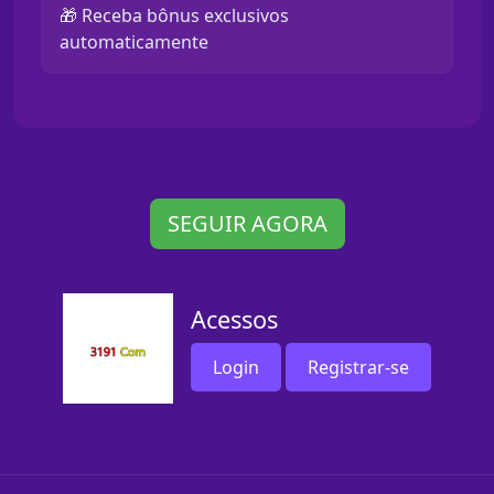
🎁 Receba bônus exclusivos
automaticamente
SEGUIR AGORA
Acessos
Login
Registrar-se