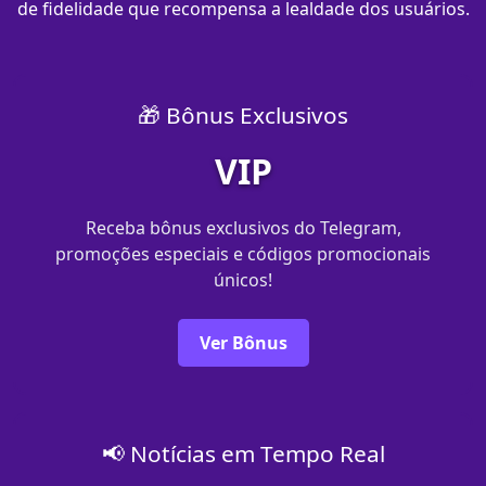
de fidelidade que recompensa a lealdade dos usuários.
🎁 Bônus Exclusivos
VIP
Receba bônus exclusivos do Telegram,
promoções especiais e códigos promocionais
únicos!
Ver Bônus
📢 Notícias em Tempo Real