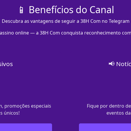
📱 Benefícios do Canal
Descubra as vantagens de seguir a 38H Com no Telegram
 cassino online — a 38H Com conquista reconhecimento com e
sivos
📢 Notí
m, promoções especiais
Fique por dentro d
s únicos!
eventos da