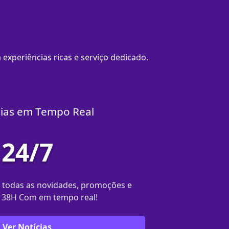
xperiências ricas e serviço dedicado.
cias em Tempo Real
24/7
e todas as novidades, promoções e
 38H Com em tempo real!
Ver Notícias