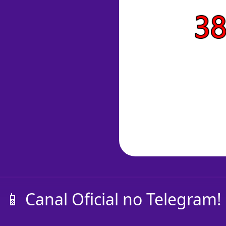
📱 Canal Oficial no Telegram!