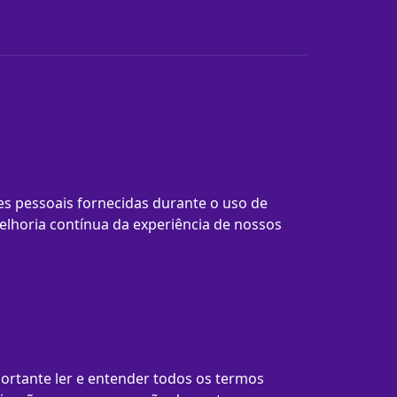
s pessoais fornecidas durante o uso de
elhoria contínua da experiência de nossos
ortante ler e entender todos os termos