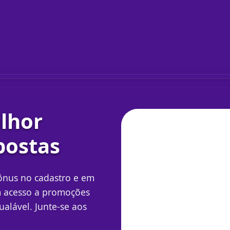
lhor
postas
ônus no cadastro e em
m acesso a promoções
ualável. Junte-se aos