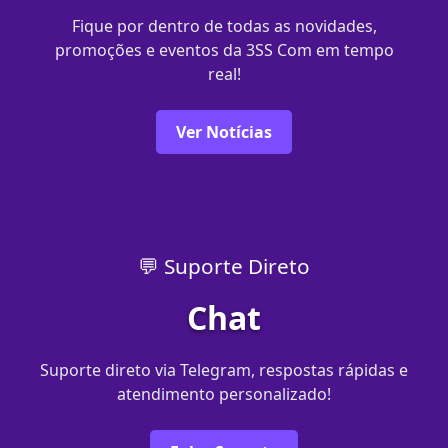
Fique por dentro de todas as novidades,
promoções e eventos da 3SS Com em tempo
real!
Ver Notícias
💬 Suporte Direto
Chat
Suporte direto via Telegram, respostas rápidas e
atendimento personalizado!