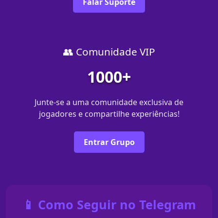
Falar Suporte
👥 Comunidade VIP
1000+
Junte-se a uma comunidade exclusiva de
jogadores e compartilhe experiências!
Entrar Grupo
📱 Como Seguir no Telegram