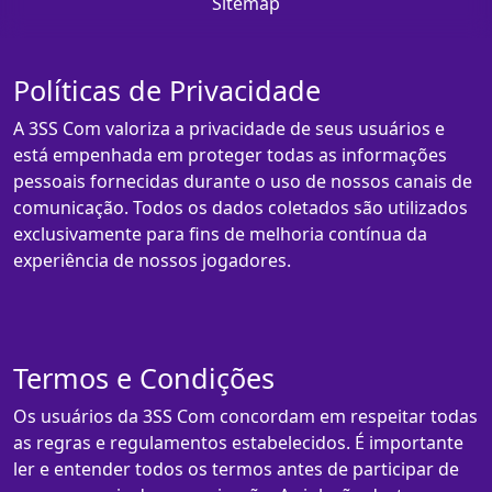
Sitemap
Políticas de Privacidade
A 3SS Com valoriza a privacidade de seus usuários e
está empenhada em proteger todas as informações
pessoais fornecidas durante o uso de nossos canais de
comunicação. Todos os dados coletados são utilizados
exclusivamente para fins de melhoria contínua da
experiência de nossos jogadores.
Termos e Condições
Os usuários da 3SS Com concordam em respeitar todas
as regras e regulamentos estabelecidos. É importante
ler e entender todos os termos antes de participar de