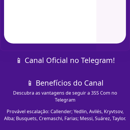
📱 Canal Oficial no Telegram!
📱 Benefícios do Canal
Descubra as vantagens de seguir a 3SS Com no
Telegram
Provável escalação: Callender; Yedlin, Avilés, Kryvtsov,
Alba; Busquets, Cremaschi, Farias; Messi, Suárez, Taylor.