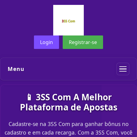
Login
Registrar-se
Menu
📱 3SS Com A Melhor
Plataforma de Apostas
Cadastre-se na 3SS Com para ganhar bônus no
cadastro e em cada recarga. Com a 3SS Com, você