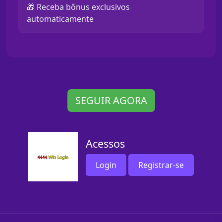
🎁 Receba bônus exclusivos
automaticamente
SEGUIR AGORA
Acessos
Login
Registrar-se