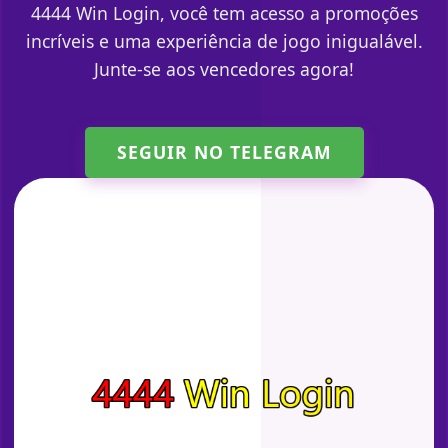
4444 Win Login, você tem acesso a promoções
incríveis e uma experiência de jogo inigualável.
Junte-se aos vencedores agora!
SEGUIR NO TELEGRAM