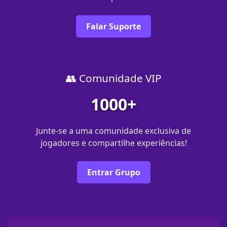
Falar Suporte
👥 Comunidade VIP
1000+
Junte-se a uma comunidade exclusiva de
jogadores e compartilhe experiências!
Entrar Grupo