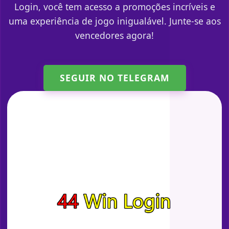
Login, você tem acesso a promoções incríveis e
uma experiência de jogo inigualável. Junte-se aos
vencedores agora!
SEGUIR NO TELEGRAM