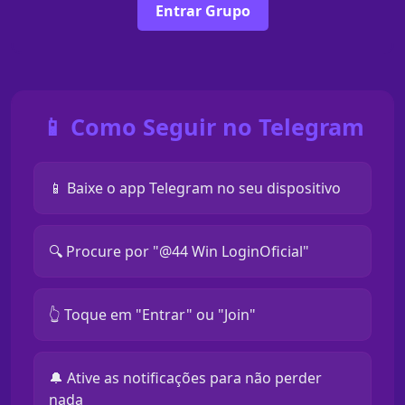
Entrar Grupo
📱 Como Seguir no Telegram
📱 Baixe o app Telegram no seu dispositivo
🔍 Procure por "@44 Win LoginOficial"
👆 Toque em "Entrar" ou "Join"
🔔 Ative as notificações para não perder
nada