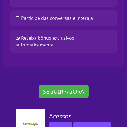
💬 Participe das conversas e interaja
🎁 Receba bônus exclusivos
automaticamente
SEGUIR AGORA
Acessos