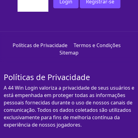
Login
Registrar-se
Políticas de Privacidade
Termos e Condições
Sitemap
Políticas de Privacidade
A 44 Win Login valoriza a privacidade de seus usuários e
está empenhada em proteger todas as informações
pessoais fornecidas durante o uso de nossos canais de
comunicação. Todos os dados coletados são utilizados
exclusivamente para fins de melhoria contínua da
experiência de nossos jogadores.