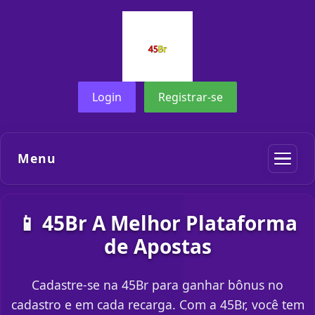
Login
Registrar-se
Menu
📱 45Br A Melhor Plataforma
de Apostas
Cadastre-se na 45Br para ganhar bônus no
cadastro e em cada recarga. Com a 45Br, você tem