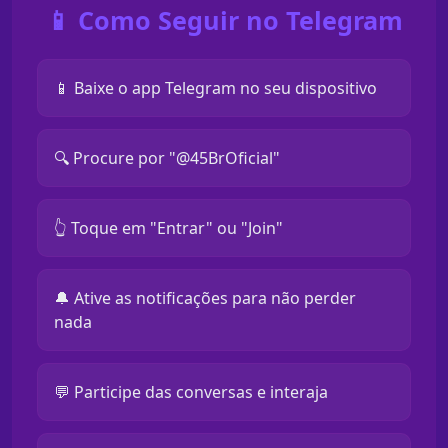
📱 Como Seguir no Telegram
📱 Baixe o app Telegram no seu dispositivo
🔍 Procure por "@45BrOficial"
👆 Toque em "Entrar" ou "Join"
🔔 Ative as notificações para não perder
nada
💬 Participe das conversas e interaja