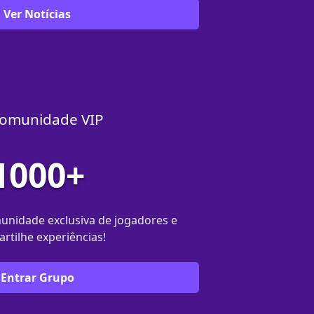
Ver Notícias
Comunidade VIP
1000+
unidade exclusiva de jogadores e
rtilhe experiências!
Entrar Grupo