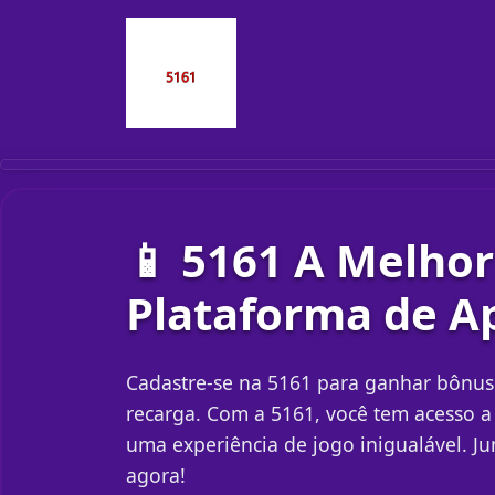
📱 5161 A Melhor
Plataforma de A
Cadastre-se na 5161 para ganhar bônus
recarga. Com a 5161, você tem acesso a
uma experiência de jogo inigualável. J
agora!