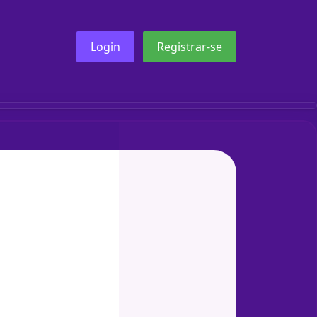
Login
Registrar-se