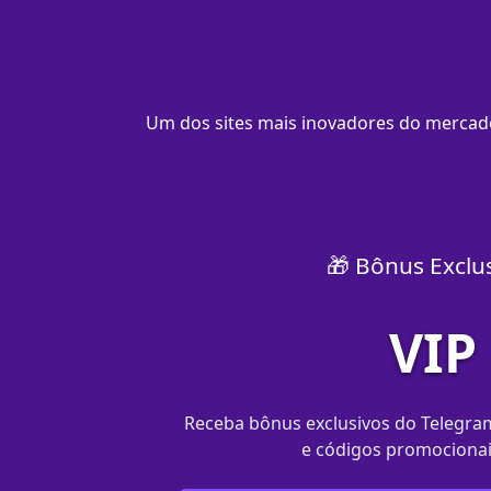
Um dos sites mais inovadores do mercado,
🎁 Bônus Exclu
VIP
Receba bônus exclusivos do Telegra
e códigos promocionai