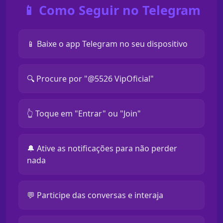
📱 Como Seguir no Telegram
📱 Baixe o app Telegram no seu dispositivo
🔍 Procure por "@5526 VipOficial"
👆 Toque em "Entrar" ou "Join"
🔔 Ative as notificações para não perder
nada
💬 Participe das conversas e interaja