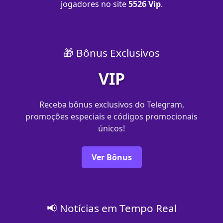
jogadores no site
5526 Vip
.
🎁 Bônus Exclusivos
VIP
Receba bônus exclusivos do Telegram,
promoções especiais e códigos promocionais
únicos!
Ver Bônus
📢 Notícias em Tempo Real