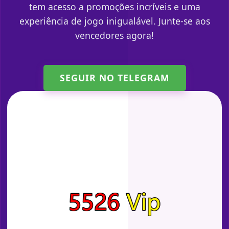
tem acesso a promoções incríveis e uma
experiência de jogo inigualável. Junte-se aos
vencedores agora!
SEGUIR NO TELEGRAM