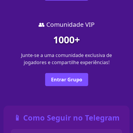
👥 Comunidade VIP
1000+
Junte-se a uma comunidade exclusiva de
jogadores e compartilhe experiências!
Entrar Grupo
📱 Como Seguir no Telegram