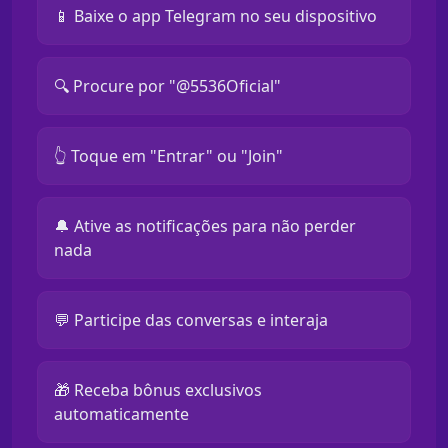
📱 Baixe o app Telegram no seu dispositivo
🔍 Procure por "@5536Oficial"
👆 Toque em "Entrar" ou "Join"
🔔 Ative as notificações para não perder
nada
💬 Participe das conversas e interaja
🎁 Receba bônus exclusivos
automaticamente