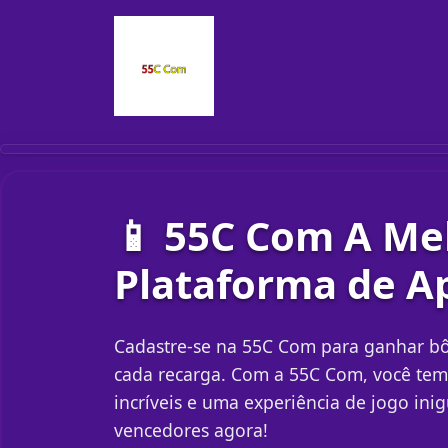
📱 55C Com A Me
Plataforma de A
Cadastre-se na 55C Com para ganhar b
cada recarga. Com a 55C Com, você te
incríveis e uma experiência de jogo inig
vencedores agora!