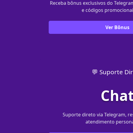
Receba bônus exclusivos do Telegra
e códigos promocionai
Ver Bônus
💬 Suporte Di
Cha
Suporte direto via Telegram, r
atendimento persona