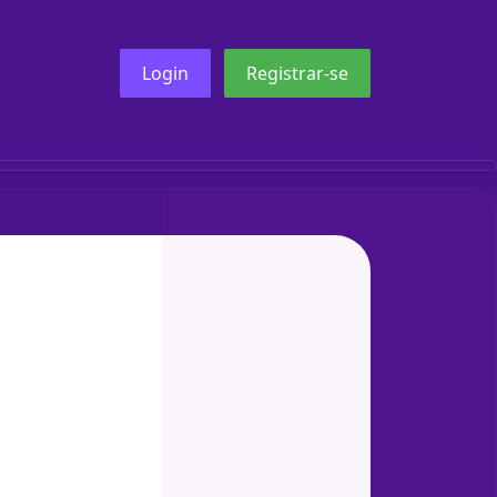
Login
Registrar-se