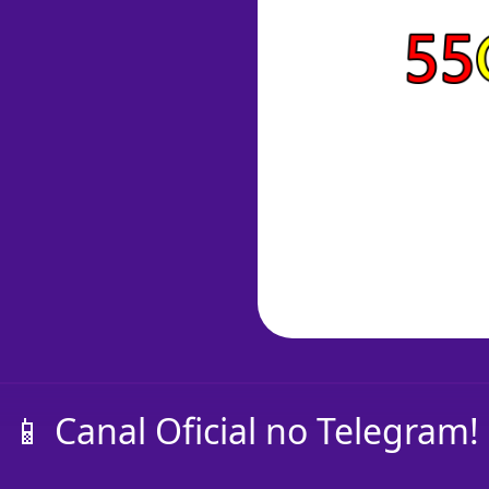
📱 Canal Oficial no Telegram!