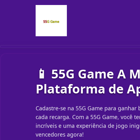
📱 55G Game A M
Plataforma de A
Cadastre-se na 55G Game para ganhar 
cada recarga. Com a 55G Game, você t
incríveis e uma experiência de jogo inig
vencedores agora!