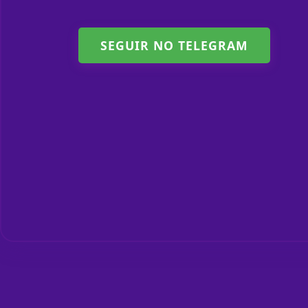
SEGUIR NO TELEGRAM