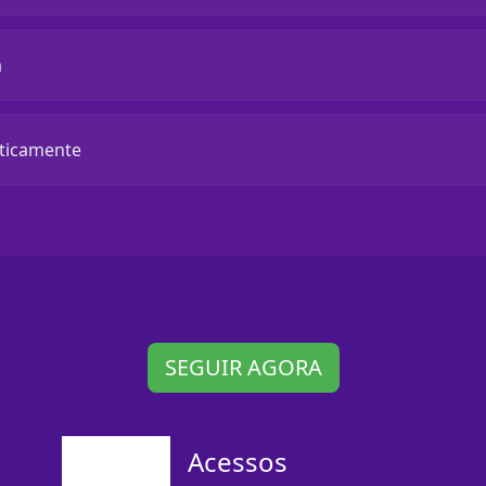
a
aticamente
SEGUIR AGORA
Acessos