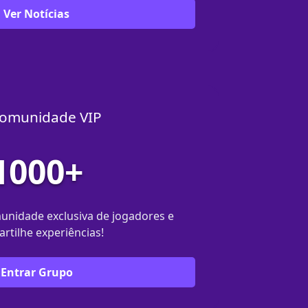
Ver Notícias
Comunidade VIP
1000+
unidade exclusiva de jogadores e
rtilhe experiências!
Entrar Grupo