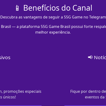
📱 Benefícios do Canal
Descubra as vantagens de seguir a 55G Game no Telegram
rasil — a plataforma 55G Game Brasil possui forte respal
melhor experiência.
sivos
📢 Notí
m, promoções especiais
Fique por dentro d
s únicos!
eventos da