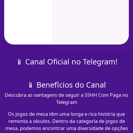
📱 Canal Oficial no Telegram!
📱 Benefícios do Canal
Descubra as vantagens de seguir a 55HH Com Paga no
Telegram
Os jogos de mesa têm uma longa e rica história que
remonta a séculos. Dentro da categoria de jogos de
mesa, podemos encontrar uma diversidade de opções