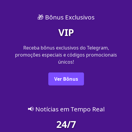
🎁 Bônus Exclusivos
VIP
Receba bônus exclusivos do Telegram,
promoções especiais e códigos promocionais
únicos!
Ver Bônus
📢 Notícias em Tempo Real
24/7