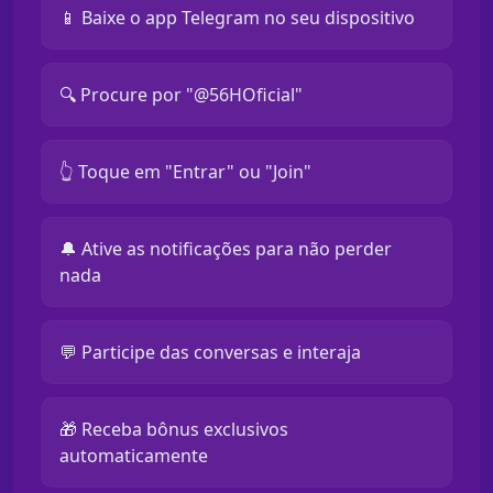
📱 Baixe o app Telegram no seu dispositivo
🔍 Procure por "@56HOficial"
👆 Toque em "Entrar" ou "Join"
🔔 Ative as notificações para não perder
nada
💬 Participe das conversas e interaja
🎁 Receba bônus exclusivos
automaticamente