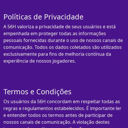
Políticas de Privacidade
A 56H valoriza a privacidade de seus usuários e está
empenhada em proteger todas as informações
pessoais fornecidas durante o uso de nossos canais de
comunicação. Todos os dados coletados são utilizados
exclusivamente para fins de melhoria contínua da
experiência de nossos jogadores.
Termos e Condições
Os usuários da 56H concordam em respeitar todas as
regras e regulamentos estabelecidos. É importante ler
e entender todos os termos antes de participar de
nossos canais de comunicação. A violação destes