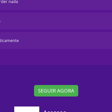
erder nada
a
aticamente
SEGUIR AGORA