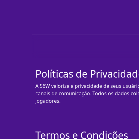
Políticas de Privacida
A 56W valoriza a privacidade de seus usuá
canais de comunicação. Todos os dados cole
jogadores.
Termos e Condições