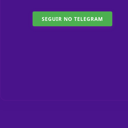
SEGUIR NO TELEGRAM