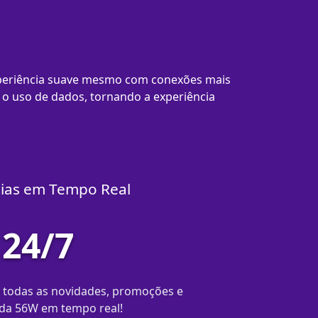
xperiência suave mesmo com conexões mais
 o uso de dados, tornando a experiência
cias em Tempo Real
24/7
e todas as novidades, promoções e
da 56W em tempo real!