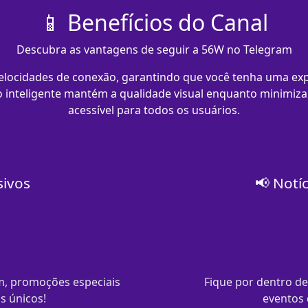
📱 Benefícios do Canal
Descubra as vantagens de seguir a 56W no Telegram
 velocidades de conexão, garantindo que você tenha uma e
 inteligente mantém a qualidade visual enquanto minimiza
acessível para todos os usuários.
sivos
📢 Notí
m, promoções especiais
Fique por dentro d
s únicos!
eventos 