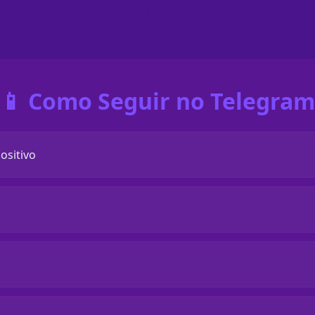
📱 Como Seguir no Telegram
ositivo