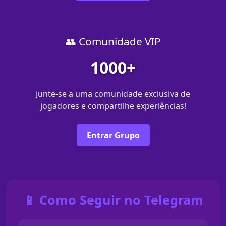
👥 Comunidade VIP
1000+
Junte-se a uma comunidade exclusiva de
jogadores e compartilhe experiências!
Entrar Grupo
📱 Como Seguir no Telegram