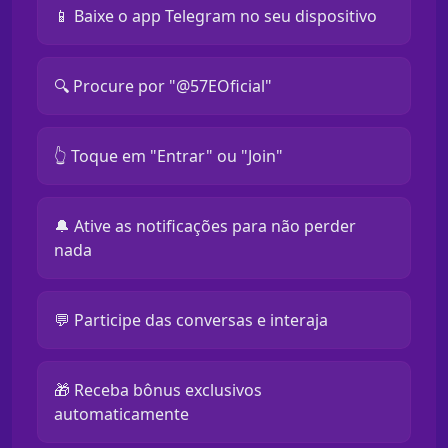
📱 Baixe o app Telegram no seu dispositivo
🔍 Procure por "@57EOficial"
👆 Toque em "Entrar" ou "Join"
🔔 Ative as notificações para não perder
nada
💬 Participe das conversas e interaja
🎁 Receba bônus exclusivos
automaticamente