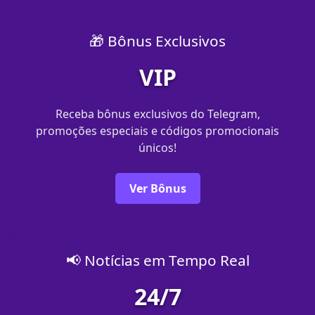
🎁 Bônus Exclusivos
VIP
Receba bônus exclusivos do Telegram,
promoções especiais e códigos promocionais
únicos!
Ver Bônus
📢 Notícias em Tempo Real
24/7