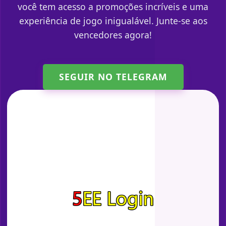
você tem acesso a promoções incríveis e uma
experiência de jogo inigualável. Junte-se aos
vencedores agora!
SEGUIR NO TELEGRAM