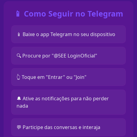
📱 Como Seguir no Telegram
📱 Baixe o app Telegram no seu dispositivo
🔍 Procure por "@5EE LoginOficial"
👆 Toque em "Entrar" ou "Join"
🔔 Ative as notificações para não perder
nada
💬 Participe das conversas e interaja