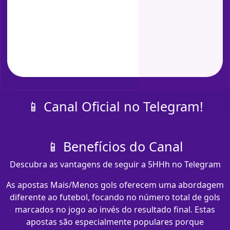
📱 Canal Oficial no Telegram!
📱 Benefícios do Canal
Descubra as vantagens de seguir a 5HHh no Telegram
As apostas Mais/Menos gols oferecem uma abordagem
diferente ao futebol, focando no número total de gols
marcados no jogo ao invés do resultado final. Estas
apostas são especialmente populares porque