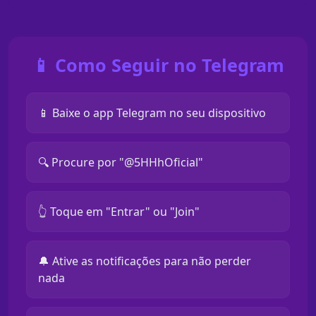
📱 Como Seguir no Telegram
📱 Baixe o app Telegram no seu dispositivo
🔍 Procure por "@5HHhOficial"
👆 Toque em "Entrar" ou "Join"
🔔 Ative as notificações para não perder
nada