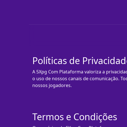
Políticas de Privacida
A 5Xpg Com Plataforma valoriza a privacid
o uso de nossos canais de comunicação. Tod
nossos jogadores.
Termos e Condições