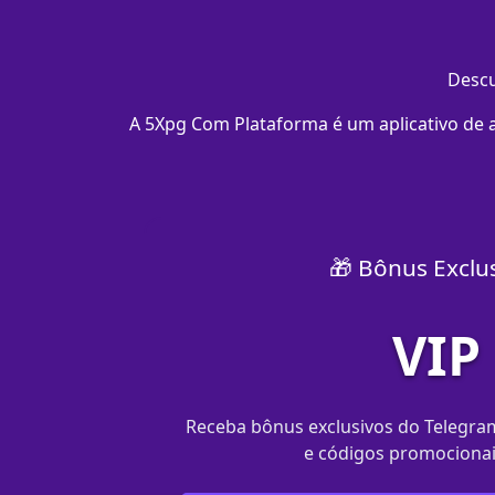
Descu
A 5Xpg Com Plataforma é um aplicativo de a
🎁 Bônus Exclu
VIP
Receba bônus exclusivos do Telegra
e códigos promocionai