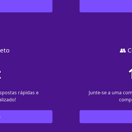
reto
👥 
t
espostas rápidas e
Junte-se a uma com
lizado!
compa
e