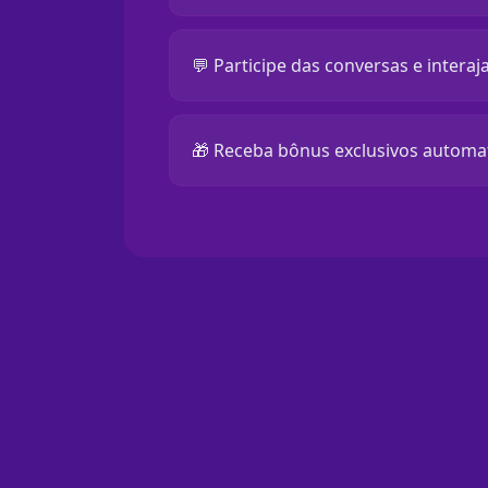
💬 Participe das conversas e interaj
🎁 Receba bônus exclusivos autom