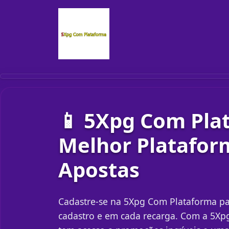
📱 5Xpg Com Pla
Melhor Platafor
Apostas
Cadastre-se na 5Xpg Com Plataforma p
cadastro e em cada recarga. Com a 5Xp