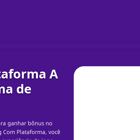
taforma A
ma de
ara ganhar bônus no
g Com Plataforma, você