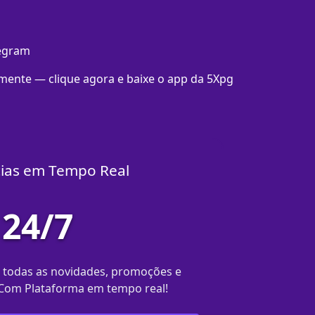
legram
amente — clique agora e baixe o app da 5Xpg
cias em Tempo Real
24/7
e todas as novidades, promoções e
Com Plataforma em tempo real!