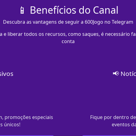
📱 Benefícios do Canal
Descubra as vantagens de seguir a 600Jogo no Telegram
a e liberar todos os recursos, como saques, é necessário f
conta
sivos
📢 Notí
m, promoções especiais
Fique por dentro d
s únicos!
eventos d