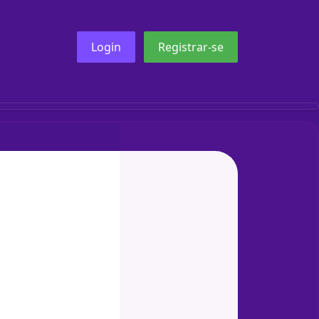
Login
Registrar-se