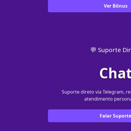
Ver Bônus
💬 Suporte Di
Cha
Suporte direto via Telegram, r
atendimento persona
Falar Suport