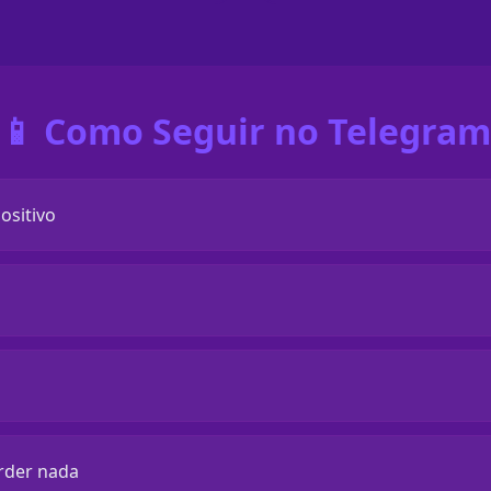
📱 Como Seguir no Telegram
ositivo
erder nada