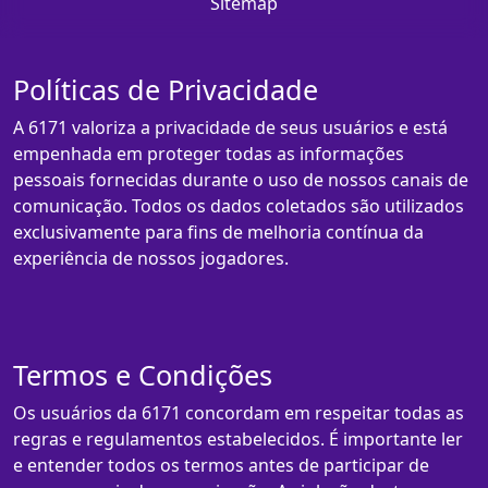
Sitemap
Políticas de Privacidade
A 6171 valoriza a privacidade de seus usuários e está
empenhada em proteger todas as informações
pessoais fornecidas durante o uso de nossos canais de
comunicação. Todos os dados coletados são utilizados
exclusivamente para fins de melhoria contínua da
experiência de nossos jogadores.
Termos e Condições
Os usuários da 6171 concordam em respeitar todas as
regras e regulamentos estabelecidos. É importante ler
e entender todos os termos antes de participar de