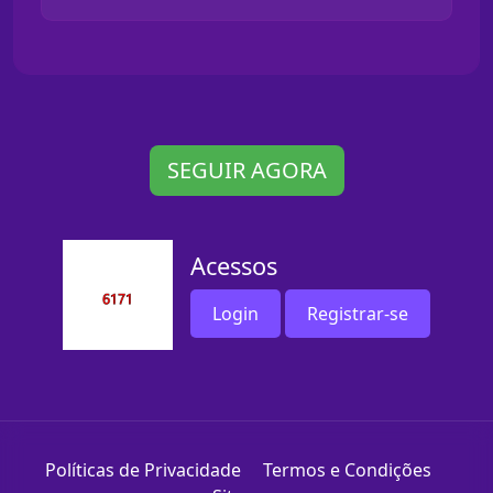
SEGUIR AGORA
Acessos
Login
Registrar-se
Políticas de Privacidade
Termos e Condições