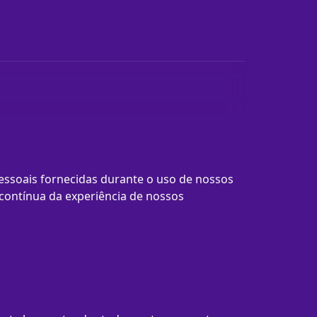
essoais fornecidas durante o uso de nossos
 contínua da experiência de nossos