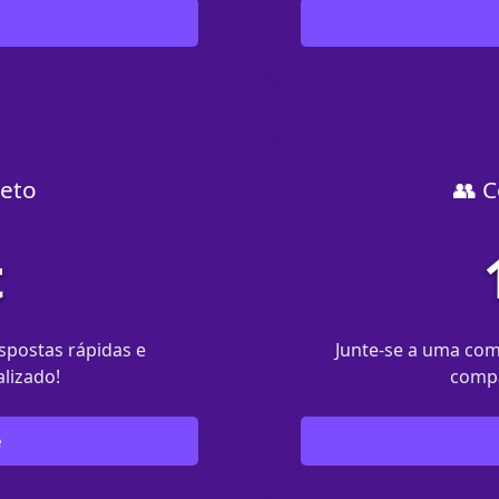
reto
👥 
t
espostas rápidas e
Junte-se a uma com
lizado!
compa
e