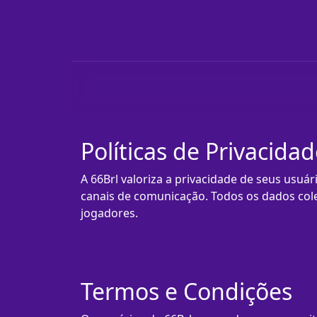
Políticas de Privacida
A 66Brl valoriza a privacidade de seus usu
canais de comunicação. Todos os dados cole
jogadores.
Termos e Condições