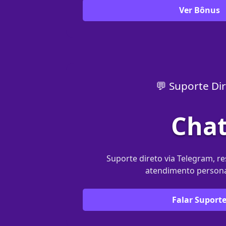
Ver Bônus
💬 Suporte Di
Cha
Suporte direto via Telegram, r
atendimento persona
Falar Suport