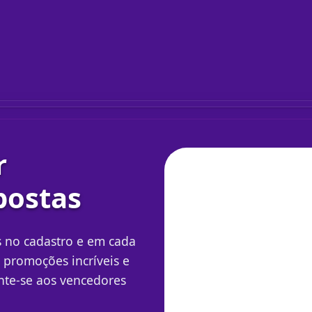
r
postas
s no cadastro e em cada
 promoções incríveis e
unte-se aos vencedores