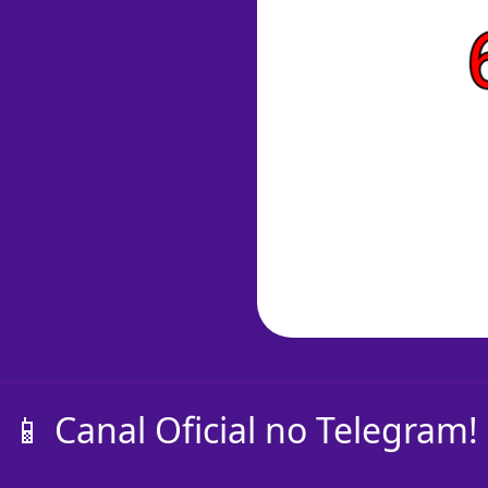
📱 Canal Oficial no Telegram!