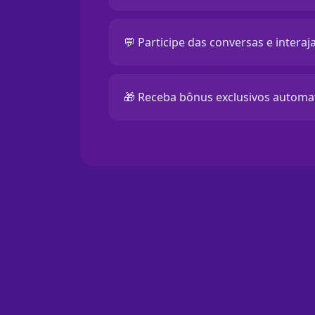
💬 Participe das conversas e interaj
🎁 Receba bônus exclusivos autom