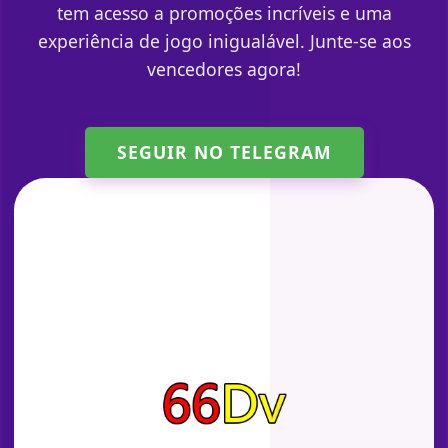
tem acesso a promoções incríveis e uma
experiência de jogo inigualável. Junte-se aos
vencedores agora!
SEGUIR NO TELEGRAM