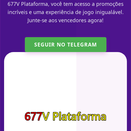
677V Plataforma, você tem acesso a promoções
incríveis e uma experiência de jogo inigualável.
Junte-se aos vencedores agora!
SEGUIR NO TELEGRAM