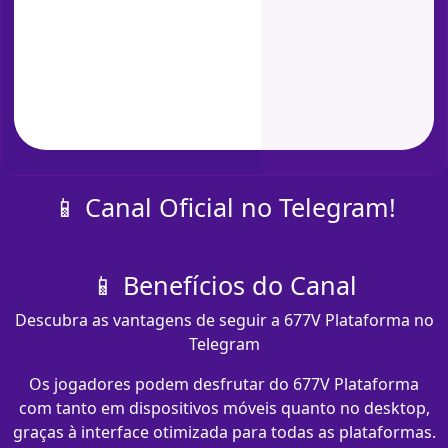
📱 Canal Oficial no Telegram!
📱 Benefícios do Canal
Descubra as vantagens de seguir a 677V Plataforma no
Telegram
Os jogadores podem desfrutar do 677V Plataforma
com​ tanto em dispositivos móveis quanto no desktop,
graças à interface otimizada para todas as plataformas.