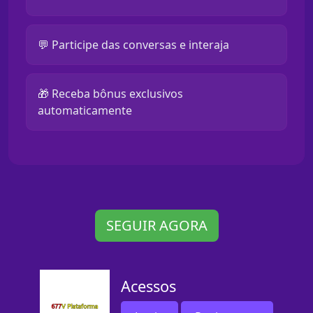
💬 Participe das conversas e interaja
🎁 Receba bônus exclusivos
automaticamente
SEGUIR AGORA
Acessos