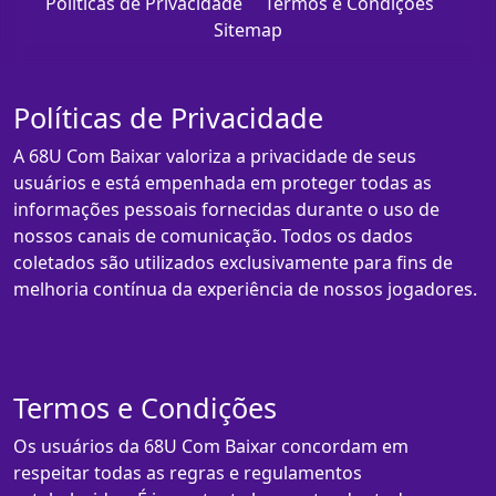
Políticas de Privacidade
Termos e Condições
Sitemap
Políticas de Privacidade
A 68U Com Baixar valoriza a privacidade de seus
usuários e está empenhada em proteger todas as
informações pessoais fornecidas durante o uso de
nossos canais de comunicação. Todos os dados
coletados são utilizados exclusivamente para fins de
melhoria contínua da experiência de nossos jogadores.
Termos e Condições
Os usuários da 68U Com Baixar concordam em
respeitar todas as regras e regulamentos