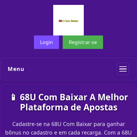
Login
Registrar-se
Menu
📱 68U Com Baixar A Melhor
Plataforma de Apostas
Cadastre-se na 68U Com Baixar para ganhar
bônus no cadastro e em cada recarga. Com a 68U