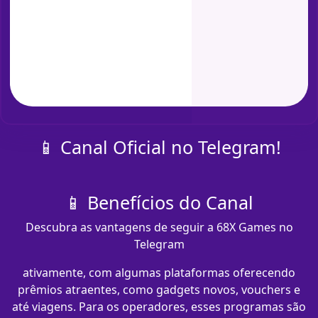
📱 Canal Oficial no Telegram!
📱 Benefícios do Canal
Descubra as vantagens de seguir a 68X Games no
Telegram
ativamente, com algumas plataformas oferecendo
prêmios atraentes, como gadgets novos, vouchers e
até viagens. Para os operadores, esses programas são