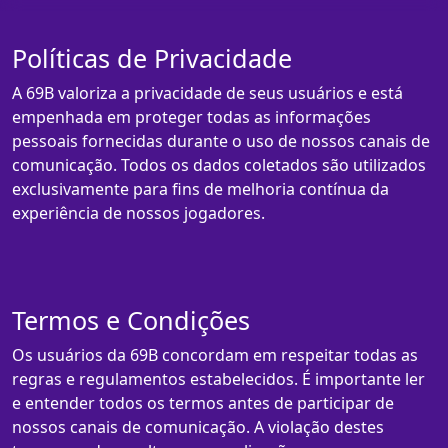
Políticas de Privacidade
A 69B valoriza a privacidade de seus usuários e está
empenhada em proteger todas as informações
pessoais fornecidas durante o uso de nossos canais de
comunicação. Todos os dados coletados são utilizados
exclusivamente para fins de melhoria contínua da
experiência de nossos jogadores.
Termos e Condições
Os usuários da 69B concordam em respeitar todas as
regras e regulamentos estabelecidos. É importante ler
e entender todos os termos antes de participar de
nossos canais de comunicação. A violação destes