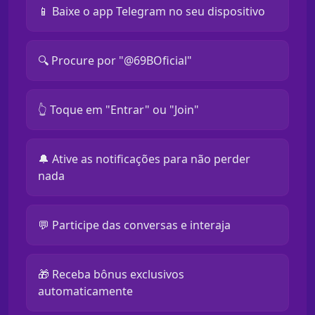
📱 Baixe o app Telegram no seu dispositivo
🔍 Procure por "@69BOficial"
👆 Toque em "Entrar" ou "Join"
🔔 Ative as notificações para não perder
nada
💬 Participe das conversas e interaja
🎁 Receba bônus exclusivos
automaticamente