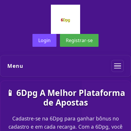
Login
Registrar-se
Menu
📱 6Dpg A Melhor Plataforma
de Apostas
Cadastre-se na 6Dpg para ganhar bônus no
cadastro e em cada recarga. Com a 6Dpg, você