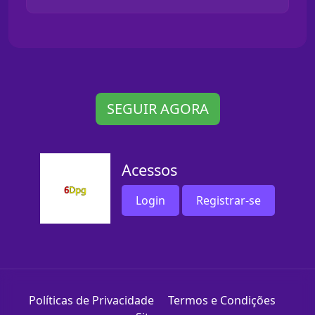
SEGUIR AGORA
Acessos
Login
Registrar-se
Políticas de Privacidade
Termos e Condições