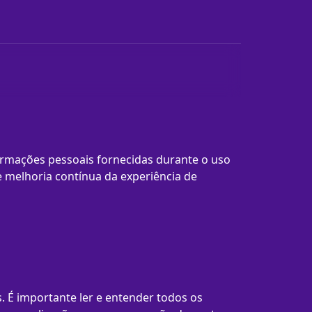
ormações pessoais fornecidas durante o uso
e melhoria contínua da experiência de
 É importante ler e entender todos os