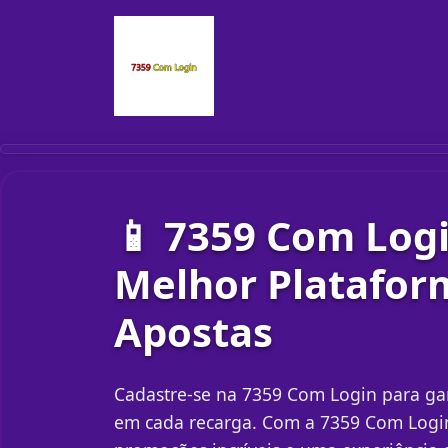
📱 7359 Com Log
Melhor Platafor
Apostas
Cadastre-se na 7359 Com Login para ga
em cada recarga. Com a 7359 Com Login