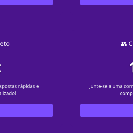
reto
👥 
t
espostas rápidas e
Junte-se a uma com
lizado!
compa
e