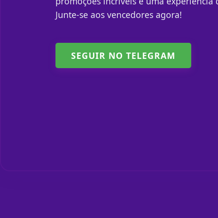
promoções incríveis e uma experiência d
Junte-se aos vencedores agora!
SEGUIR NO TELEGRAM