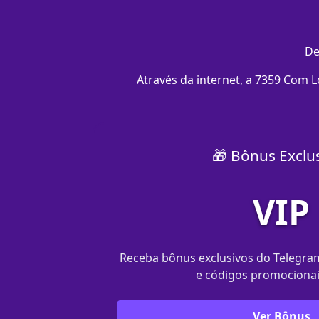
De
Através da internet, a 7359 Com L
🎁 Bônus Exclu
VIP
Receba bônus exclusivos do Telegra
e códigos promocionai
Ver Bônus