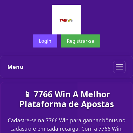
Login
Registrar-se
Menu
📱 7766 Win A Melhor
Plataforma de Apostas
Cadastre-se na 7766 Win para ganhar bônus no
cadastro e em cada recarga. Com a 7766 Win,