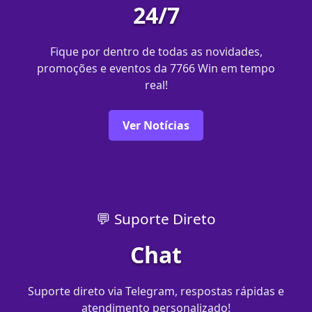
24/7
Fique por dentro de todas as novidades,
promoções e eventos da 7766 Win em tempo
real!
Ver Notícias
💬 Suporte Direto
Chat
Suporte direto via Telegram, respostas rápidas e
atendimento personalizado!