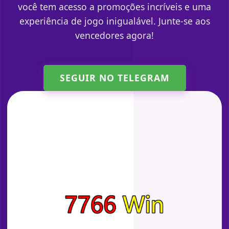
você tem acesso a promoções incríveis e uma
experiência de jogo inigualável. Junte-se aos
vencedores agora!
SEGUIR NO TELEGRAM