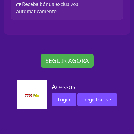
🎁 Receba bônus exclusivos
automaticamente
SEGUIR AGORA
Acessos
Login
Registrar-se