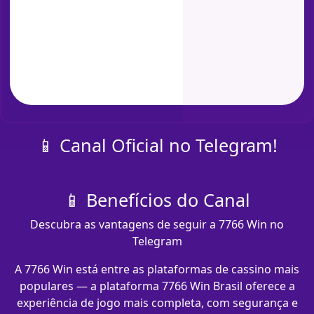
📱 Canal Oficial no Telegram!
📱 Benefícios do Canal
Descubra as vantagens de seguir a 7766 Win no
Telegram
A 7766 Win está entre as plataformas de cassino mais
populares — a plataforma 7766 Win Brasil oferece a
experiência de jogo mais completa, com segurança e