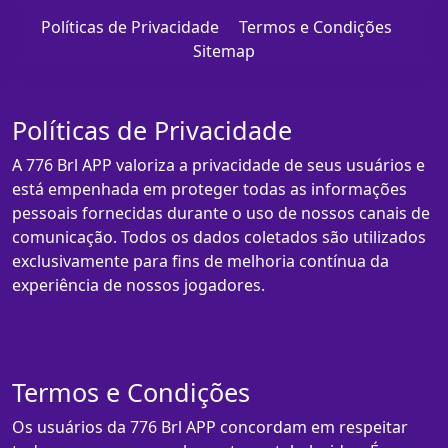
Políticas de Privacidade
Termos e Condições
Sitemap
Políticas de Privacidade
A 776 Brl APP valoriza a privacidade de seus usuários e
está empenhada em proteger todas as informações
pessoais fornecidas durante o uso de nossos canais de
comunicação. Todos os dados coletados são utilizados
exclusivamente para fins de melhoria contínua da
experiência de nossos jogadores.
Termos e Condições
Os usuários da 776 Brl APP concordam em respeitar