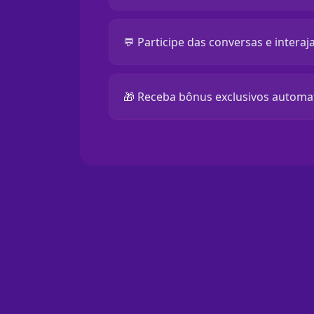
💬 Participe das conversas e interaj
🎁 Receba bônus exclusivos autom