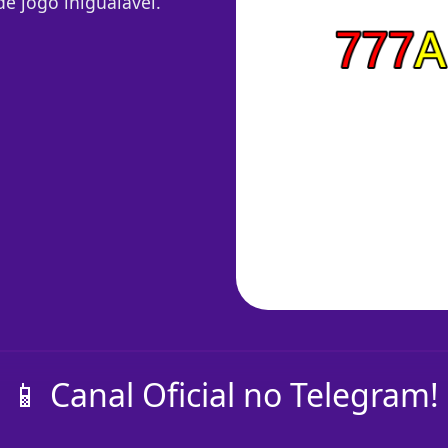
e jogo inigualável.
📱 Canal Oficial no Telegram!