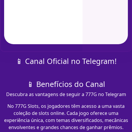
📱 Canal Oficial no Telegram!
📱 Benefícios do Canal
Descubra as vantagens de seguir a 777G no Telegram
No 777G Slots, os jogadores têm acesso a uma vasta
coleção de slots online. Cada jogo oferece uma
experiência única, com temas diversificados, mecânicas
envolventes e grandes chances de ganhar prêmios.