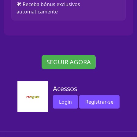
🎁 Receba bônus exclusivos
automaticamente
SEGUIR AGORA
Acessos
Login
Registrar-se