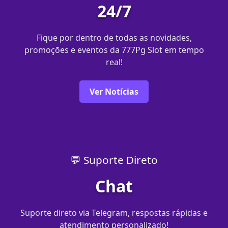
24/7
Fique por dentro de todas as novidades,
promoções e eventos da 777Pg Slot em tempo
real!
Ver Notícias
💬 Suporte Direto
Chat
Suporte direto via Telegram, respostas rápidas e
atendimento personalizado!