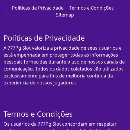
Políticas de Privacidade
Termos e Condições
Sitemap
Políticas de Privacidade
A 777Pg Slot valoriza a privacidade de seus usuários e
está empenhada em proteger todas as informações
pessoais fornecidas durante o uso de nossos canais de
comunicação. Todos os dados coletados são utilizados
exclusivamente para fins de melhoria contínua da
experiência de nossos jogadores.
Termos e Condições
Os usuários da 777Pg Slot concordam em respeitar