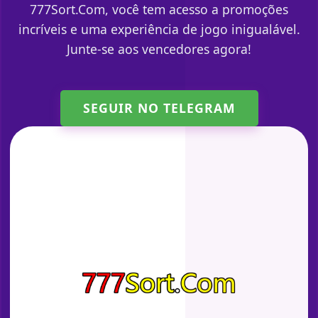
777Sort.Com, você tem acesso a promoções
incríveis e uma experiência de jogo inigualável.
Junte-se aos vencedores agora!
SEGUIR NO TELEGRAM