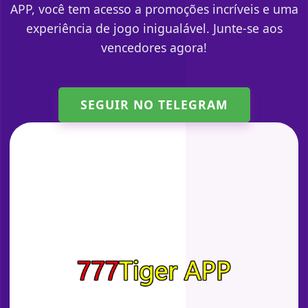
APP, você tem acesso a promoções incríveis e uma
experiência de jogo inigualável. Junte-se aos
vencedores agora!
SEGUIR NO TELEGRAM