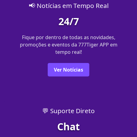
📢 Notícias em Tempo Real
24/7
Fique por dentro de todas as novidades,
promoções e eventos da 777Tiger APP em
tempo real!
Ver Notícias
💬 Suporte Direto
Chat