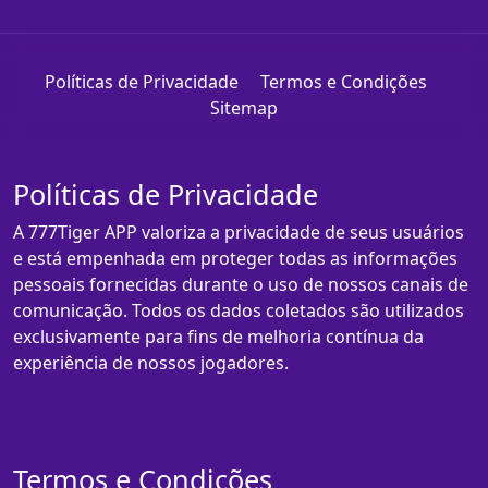
Políticas de Privacidade
Termos e Condições
Sitemap
Políticas de Privacidade
A 777Tiger APP valoriza a privacidade de seus usuários
e está empenhada em proteger todas as informações
pessoais fornecidas durante o uso de nossos canais de
comunicação. Todos os dados coletados são utilizados
exclusivamente para fins de melhoria contínua da
experiência de nossos jogadores.
Termos e Condições