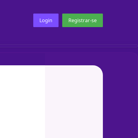
Login
Registrar-se