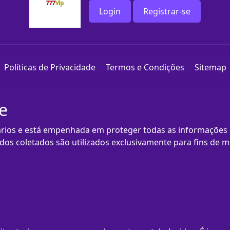
Login
Registrar-se
Políticas de Privacidade
Termos e Condições
Sitemap
de
uários e está empenhada em proteger todas as informações 
os coletados são utilizados exclusivamente para fins de m