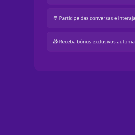
💬 Participe das conversas e interaj
🎁 Receba bônus exclusivos autom