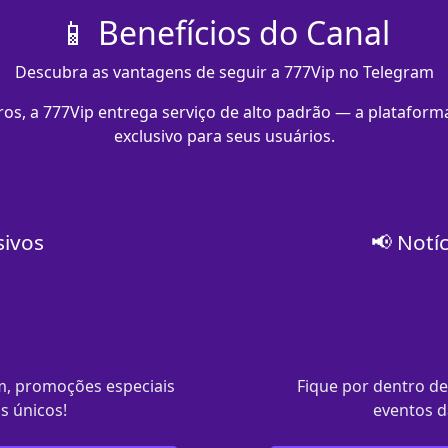
📱 Benefícios do Canal
Descubra as vantagens de seguir a 777Vip no Telegram
os, a 777Vip entrega serviço de alto padrão — a plataforma 
exclusivo para seus usuários.
sivos
📢 Notí
m, promoções especiais
Fique por dentro d
s únicos!
eventos d