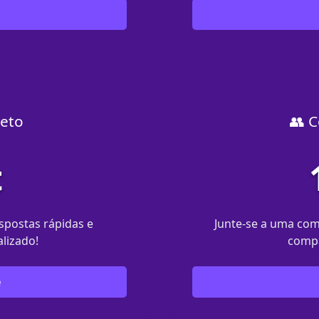
reto
👥 
t
espostas rápidas e
Junte-se a uma com
lizado!
compa
e