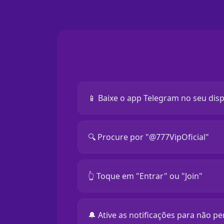
📱 Baixe o app Telegram no seu disp
🔍 Procure por "@777VipOficial"
👆 Toque em "Entrar" ou "Join"
🔔 Ative as notificações para não p