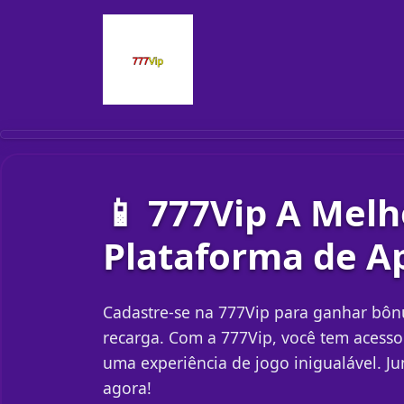
📱 777Vip A Melh
Plataforma de A
Cadastre-se na 777Vip para ganhar bôn
recarga. Com a 777Vip, você tem acesso
uma experiência de jogo inigualável. J
agora!