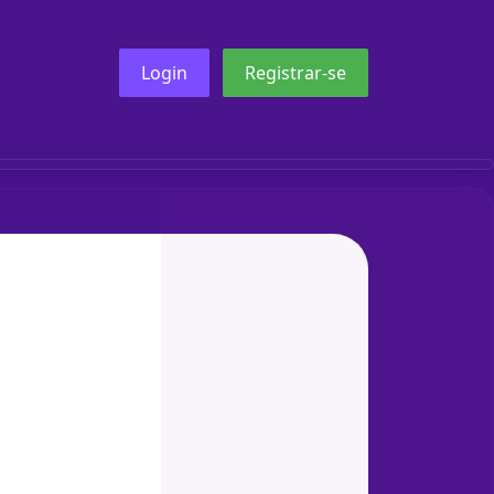
Login
Registrar-se