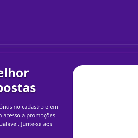
elhor
postas
ônus no cadastro e em
m acesso a promoções
ualável. Junte-se aos