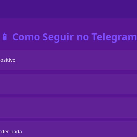
📱 Como Seguir no Telegram
ositivo
erder nada