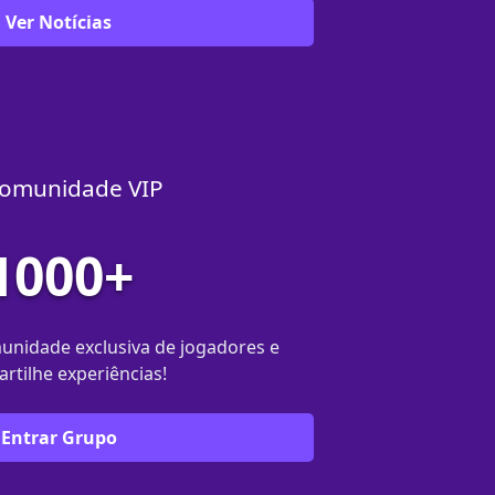
Ver Notícias
Comunidade VIP
1000+
unidade exclusiva de jogadores e
rtilhe experiências!
Entrar Grupo