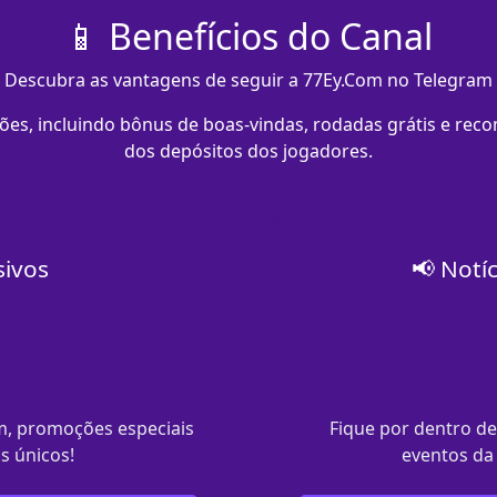
📱 Benefícios do Canal
Descubra as vantagens de seguir a 77Ey.Com no Telegram
es, incluindo bônus de boas-vindas, rodadas grátis e rec
dos depósitos dos jogadores.
sivos
📢 Notí
m, promoções especiais
Fique por dentro d
s únicos!
eventos da