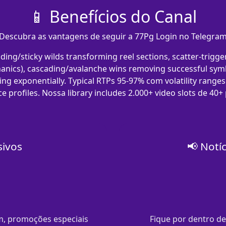
📱 Benefícios do Canal
Descubra as vantagens de seguir a 77Pg Login no Telegra
ding/sticky wilds transforming reel sections, scatter-tri
nics), cascading/avalanche wins removing successful symbo
ng exponentially. Typical RTPs 95-97% com volatility ranges
e profiles. Nossa library includes 2.000+ video slots de 40+
sivos
📢 Notí
m, promoções especiais
Fique por dentro d