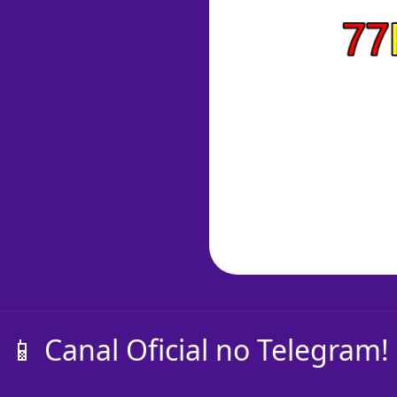
📱 Canal Oficial no Telegram!