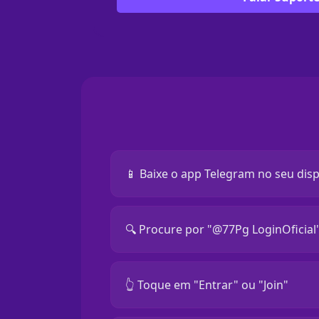
📱 Baixe o app Telegram no seu disp
🔍 Procure por "@77Pg LoginOficial
👆 Toque em "Entrar" ou "Join"