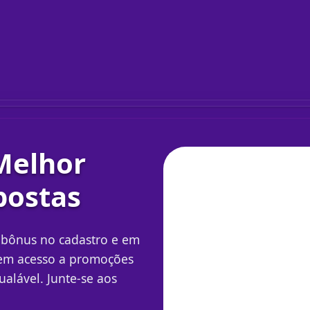
Melhor
postas
 bônus no cadastro e em
tem acesso a promoções
ualável. Junte-se aos