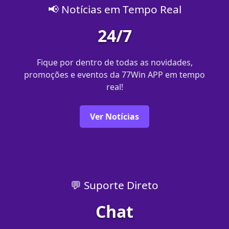
📢 Notícias em Tempo Real
24/7
Fique por dentro de todas as novidades,
promoções e eventos da 77Win APP em tempo
real!
Ver Notícias
💬 Suporte Direto
Chat