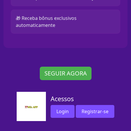
🎁 Receba bônus exclusivos
automaticamente
SEGUIR AGORA
Acessos
Login
Registrar-se