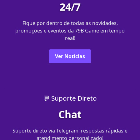
24/7
Fique por dentro de todas as novidades,
promoções e eventos da 79B Game em tempo
real!
Ver Notícias
💬 Suporte Direto
Chat
Suporte direto via Telegram, respostas rápidas e
atendimento personalizado!